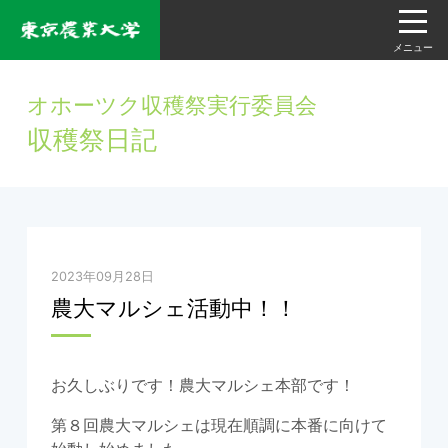
東京農大ブログトップ
メニュー
登録ブログ一覧
オホーツク収穫祭実行委員会
ブログ情報提供依頼
収穫祭日記
検索
2023年09月28日
タグ
農大マルシェ活動中！！
収穫祭（1）
お久しぶりです！農大マルシェ本部です！
最近の投稿
第８回農大マルシェは現在順調に本番に向けて
2025年10月11日