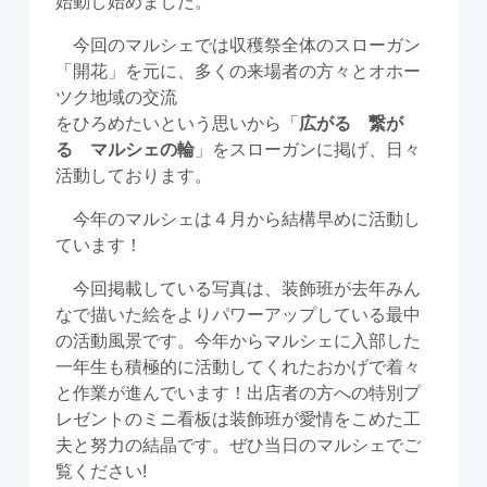
始動し始めました。
明日はオホーツク収穫祭！！
arrow_forward
今回のマルシェでは収穫祭全体のスローガン
「開花」を元に、多くの来場者の方々とオホー
ツク地域の交流
2025年10月10日
をひろめたいという思いから「
広がる 繋が
収穫祭まであと2日！
る マルシェの輪
」をスローガンに掲げ、日々
arrow_forward
活動しております。
今年のマルシェは４月から結構早めに活動し
2025年10月9日
ています！
収穫祭まであと3日！
arrow_forward
今回掲載している写真は、装飾班が去年みん
なで描いた絵をよりパワーアップしている最中
の活動風景です。今年からマルシェに入部した
2025年10月8日
一年生も積極的に活動してくれたおかげで着々
収穫祭まであと４日！
と作業が進んでいます！出店者の方への特別プ
arrow_forward
レゼントのミニ看板は装飾班が愛情をこめた工
夫と努力の結晶です。ぜひ当日のマルシェでご
覧ください!
2025年10月7日