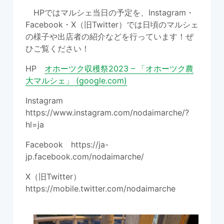
収穫祭まであと５日！
HPではマルシェ当日の予定を、Instagram・
arrow_forward
Facebook・X（旧Twitter）では日頃のマルシェ
の様子や出店者の紹介などを行っています！ぜ
ひご覧ください！
アーカイブ
HP
オホーツク収穫祭2023 – 「オホーツク農
2025
大マルシェ」 (google.com)
2024
Instagram
https://www.instagram.com/nodaimarche/?
2023
hl=ja
Facebook https://ja-
2022
jp.facebook.com/nodaimarche/
2021
X（旧Twitter）
https://mobile.twitter.com/nodaimarche
2020
2019